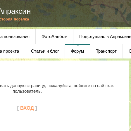
Апраксин
История посёлка
а пользования
ФотоАльбом
Подслушано в Апраксин
а проекта
Статьи и блог
Форум
Транспорт
О
ать данную страницу, пожалуйста, войдите на сайт как
пользователь.
[
ВХОД
]