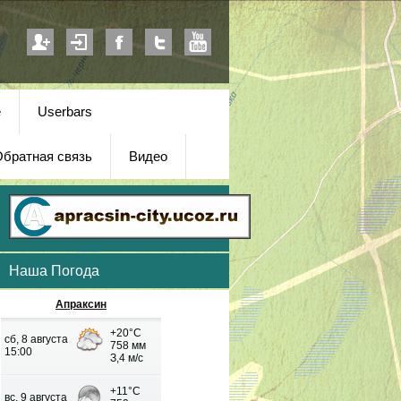
е
Userbars
братная связь
Видео
Наша Погода
Апраксин