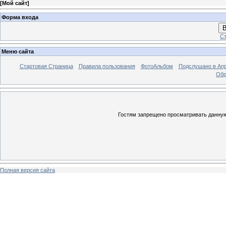
[
Мой сайт
]
Форма входа
В
Ст
Меню сайта
Стартовая Страница
Правила пользования
ФотоАльбом
Подслушано в Ап
Обр
Гостям запрещено просматривать данную 
Полная версия сайта