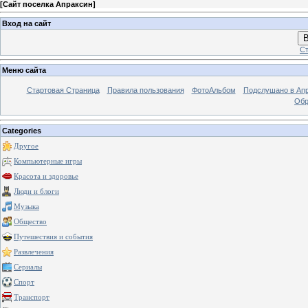
[
Сайт поселка Апраксин
]
Вход на сайт
В
Ст
Меню сайта
Стартовая Страница
Правила пользования
ФотоАльбом
Подслушано в Ап
Обр
Categories
Другое
Компьютерные игры
Красота и здоровье
Люди и блоги
Музыка
Общество
Путешествия и события
Развлечения
Сериалы
Спорт
Транспорт