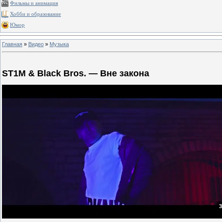
Фильмы и анимация
Хобби и образование
Юмор
Главная
»
Видео
»
Музыка
ST1M & Black Bros. — Вне закона
3