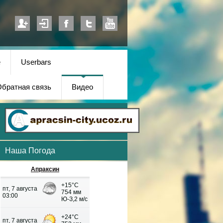
е
Userbars
братная связь
Видео
Наша Погода
Апраксин