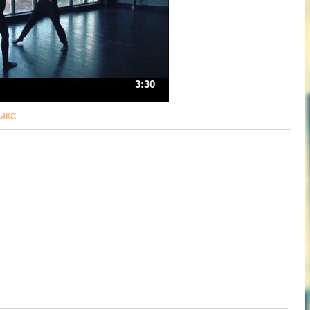
3:30
ыка