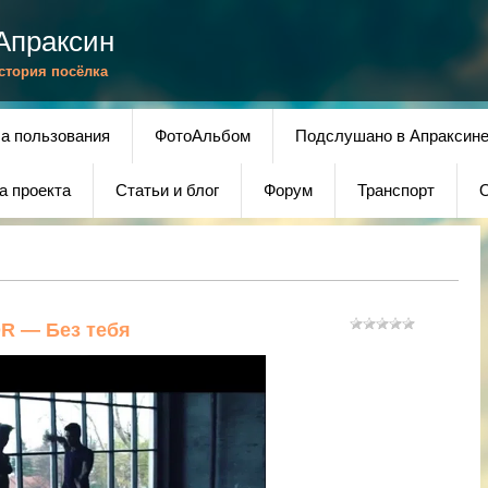
Апраксин
История посёлка
а пользования
ФотоАльбом
Подслушано в Апраксин
а проекта
Статьи и блог
Форум
Транспорт
О
R — Без тебя