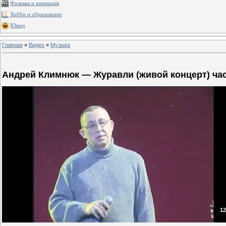
Фильмы и анимация
Хобби и образование
Юмор
Главная
»
Видео
»
Музыка
Андрей Климнюк — Журавли (живой концерт) час
12