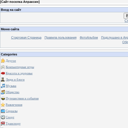
[
Сайт поселка Апраксин
]
Вход на сайт
В
Ст
Меню сайта
Стартовая Страница
Правила пользования
ФотоАльбом
Подслушано в Ап
Обр
Categories
Другое
Компьютерные игры
Красота и здоровье
Люди и блоги
Музыка
Общество
Путешествия и события
Развлечения
Сериалы
Спорт
Транспорт