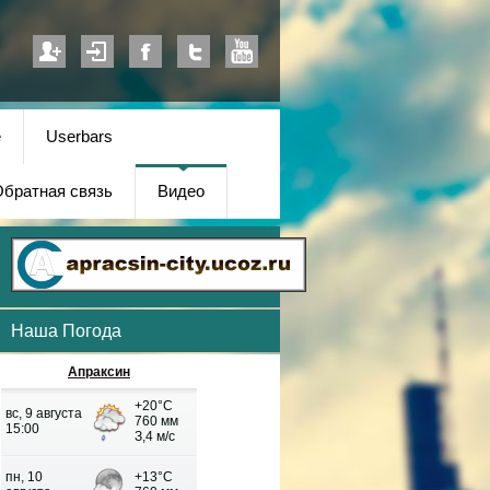
е
Userbars
братная связь
Видео
Наша Погода
Апраксин