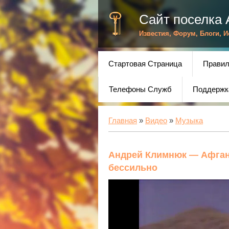
Сайт поселка 
Известия, Форум, Блоги, 
Стартовая Страница
Правил
Телефоны Служб
Поддержк
Главная
»
Видео
»
Музыка
Андрей Климнюк — Афган
бессильно