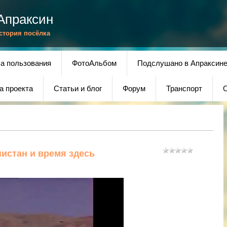
Апраксин
История посёлка
а пользования
ФотоАльбом
Подслушано в Апраксин
а проекта
Статьи и блог
Форум
Транспорт
О
истан и время здесь