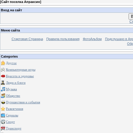
[
Сайт поселка Апраксин
]
Вход на сайт
В
Ст
Меню сайта
Стартовая Страница
Правила пользования
ФотоАльбом
Подслушано в Ап
Обр
Categories
Другое
Компьютерные игры
Красота и здоровье
Люди и блоги
Музыка
Общество
Путешествия и события
Развлечения
Сериалы
Спорт
Транспорт