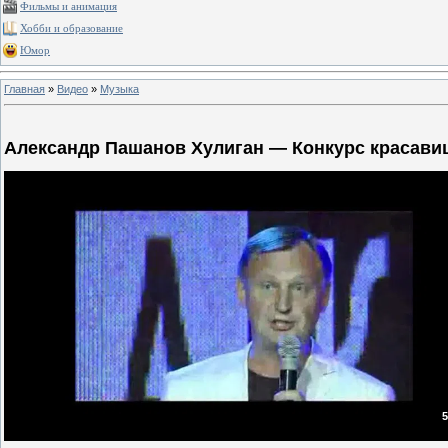
Фильмы и анимация
Хобби и образование
Юмор
Главная
»
Видео
»
Музыка
Александр Пашанов Хулиган — Конкурс красави
5