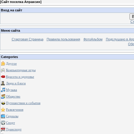
[
Сайт поселка Апраксин
]
Вход на сайт
В
Ст
Меню сайта
Стартовая Страница
Правила пользования
ФотоАльбом
Подслушано в Ап
Обр
Categories
Другое
Компьютерные игры
Красота и здоровье
Люди и блоги
Музыка
Общество
Путешествия и события
Развлечения
Сериалы
Спорт
Транспорт