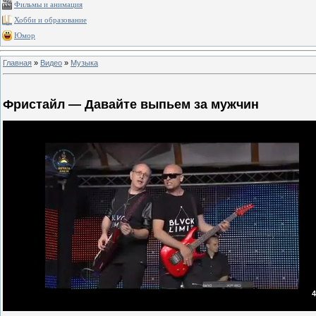
Фильмы и анимация
Хобби и образование
Юмор
Главная
»
Видео
»
Музыка
Фристайл — Давайте выпьем за мужчин
4