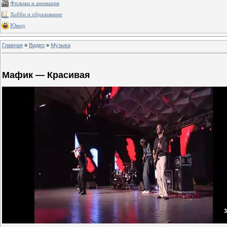
Фильмы и анимация
Хобби и образование
Юмор
Главная
»
Видео
»
Музыка
Мафик — Красивая
3