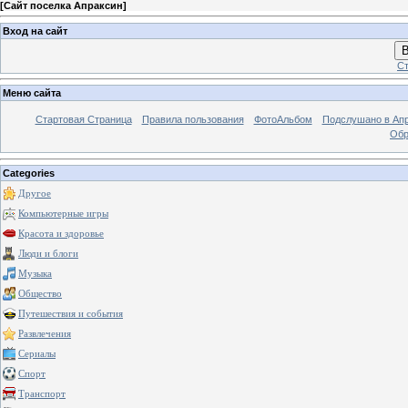
[
Сайт поселка Апраксин
]
Вход на сайт
В
Ст
Меню сайта
Стартовая Страница
Правила пользования
ФотоАльбом
Подслушано в Ап
Обр
Categories
Другое
Компьютерные игры
Красота и здоровье
Люди и блоги
Музыка
Общество
Путешествия и события
Развлечения
Сериалы
Спорт
Транспорт