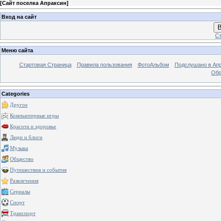
[
Сайт поселка Апраксин
]
Вход на сайт
В
Ст
Меню сайта
Стартовая Страница
Правила пользования
ФотоАльбом
Подслушано в Ап
Обр
Categories
Другое
Компьютерные игры
Красота и здоровье
Люди и блоги
Музыка
Общество
Путешествия и события
Развлечения
Сериалы
Спорт
Транспорт