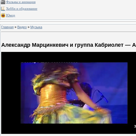
Фильмы и анимация
Хобби и образование
Юмор
Главная
»
Видео
»
Музыка
Александр Марцинкевич и группа Кабриолет — 
3