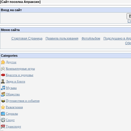
[
Сайт поселка Апраксин
]
Вход на сайт
В
Ст
Меню сайта
Стартовая Страница
Правила пользования
ФотоАльбом
Подслушано в Ап
Обр
Categories
Другое
Компьютерные игры
Красота и здоровье
Люди и блоги
Музыка
Общество
Путешествия и события
Развлечения
Сериалы
Спорт
Транспорт