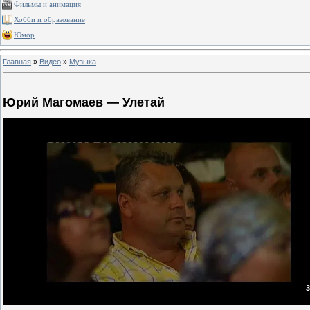
Фильмы и анимация
Хобби и образование
Юмор
Главная
»
Видео
»
Музыка
Юрий Магомаев — Улетай
3