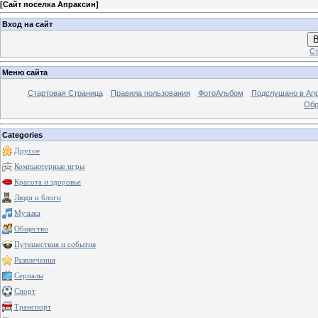
[
Сайт поселка Апраксин
]
Вход на сайт
В
Ст
Меню сайта
Стартовая Страница
Правила пользования
ФотоАльбом
Подслушано в Ап
Обр
Categories
Другое
Компьютерные игры
Красота и здоровье
Люди и блоги
Музыка
Общество
Путешествия и события
Развлечения
Сериалы
Спорт
Транспорт