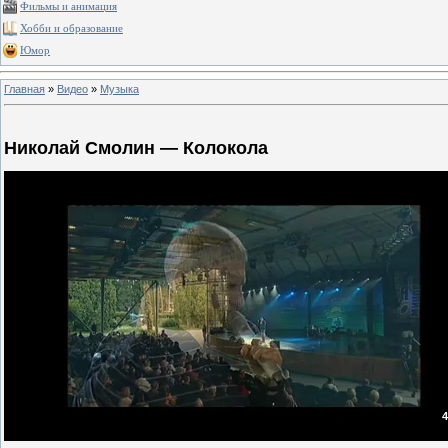
Фильмы и анимация
Хобби и образование
Юмор
Главная
»
Видео
»
Музыка
Николай Смолин — Колокола
4