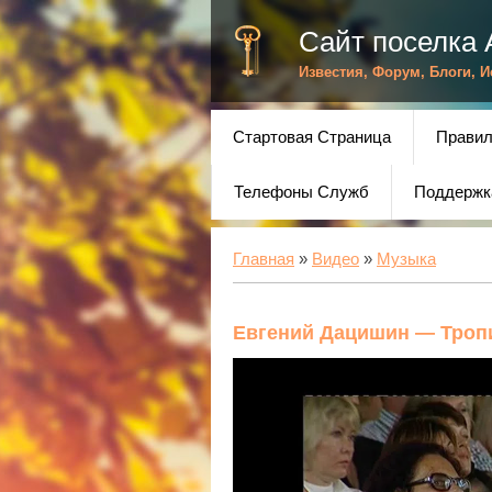
Сайт поселка 
Известия, Форум, Блоги, 
Стартовая Страница
Правил
Телефоны Служб
Поддержк
Главная
»
Видео
»
Музыка
Евгений Дацишин — Троп