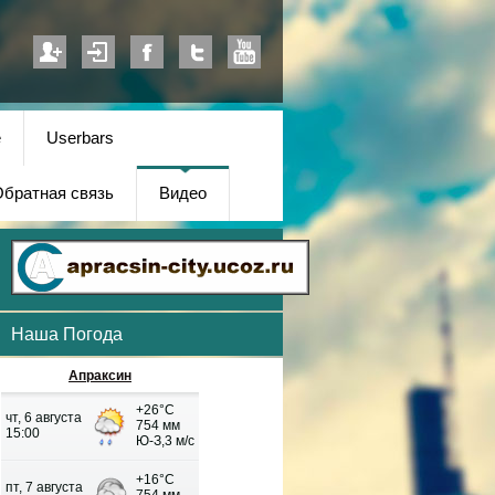
е
Userbars
братная связь
Видео
Наша Погода
Апраксин