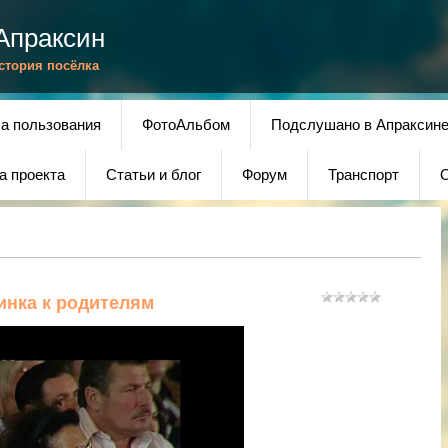
Апраксин
История посёлка
а пользования
ФотоАльбом
Подслушано в Апраксин
а проекта
Статьи и блог
Форум
Транспорт
О
инка к родителям