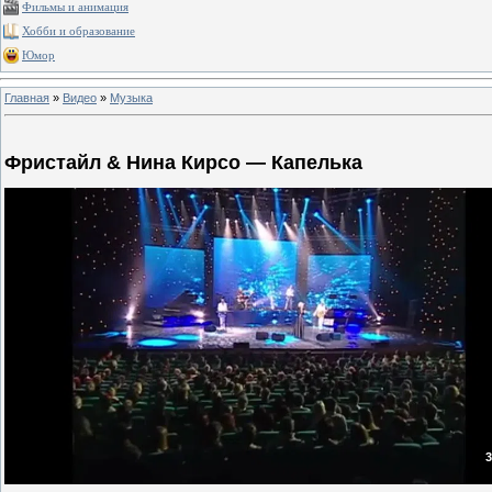
Фильмы и анимация
Хобби и образование
Юмор
Главная
»
Видео
»
Музыка
Фристайл & Нина Кирсо — Капелька
3