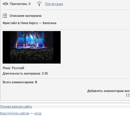
Просмотры
: 0
Поп-музыка
Описание материала
:
Фристайл & Нина Кирсо — Капелька
Язык
: Русский
Длительность материала
: 3:35
Всего комментариев
:
0
Добавлять комментарии могу
[
Р
Полная версия сайта
Конструктор сайтов
—
uCoz