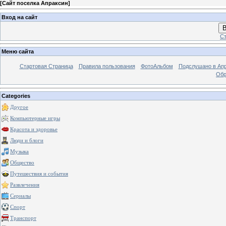
[
Сайт поселка Апраксин
]
Вход на сайт
В
Ст
Меню сайта
Стартовая Страница
Правила пользования
ФотоАльбом
Подслушано в Ап
Обр
Categories
Другое
Компьютерные игры
Красота и здоровье
Люди и блоги
Музыка
Общество
Путешествия и события
Развлечения
Сериалы
Спорт
Транспорт