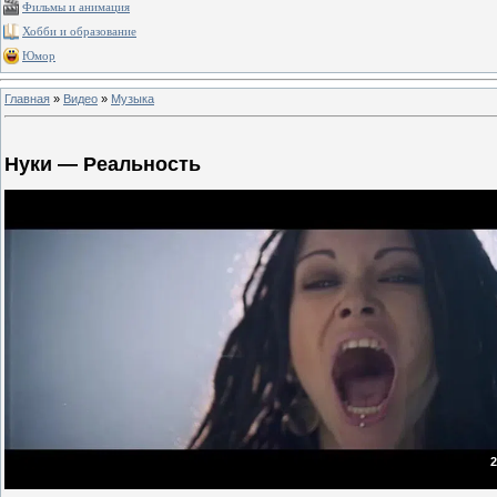
Фильмы и анимация
Хобби и образование
Юмор
Главная
»
Видео
»
Музыка
Нуки — Реальность
2