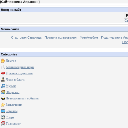
[
Сайт поселка Апраксин
]
Вход на сайт
В
Ст
Меню сайта
Стартовая Страница
Правила пользования
ФотоАльбом
Подслушано в Ап
Обр
Categories
Другое
Компьютерные игры
Красота и здоровье
Люди и блоги
Музыка
Общество
Путешествия и события
Развлечения
Сериалы
Спорт
Транспорт