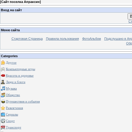
[
Сайт поселка Апраксин
]
Вход на сайт
В
Ст
Меню сайта
Стартовая Страница
Правила пользования
ФотоАльбом
Подслушано в Ап
Обр
Categories
Другое
Компьютерные игры
Красота и здоровье
Люди и блоги
Музыка
Общество
Путешествия и события
Развлечения
Сериалы
Спорт
Транспорт