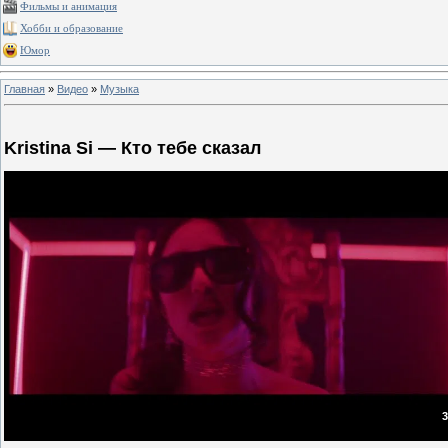
Фильмы и анимация
Хобби и образование
Юмор
Главная
»
Видео
»
Музыка
Kristina Si — Кто тебе сказал
3