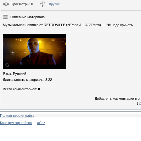
Просмотры
: 0
Другое
Описание материала
:
Музыкальная новинка от RETROVILLE (N'Pans & L.A.V.Retro) — Не надо кричать
Язык
: Русский
Длительность материала
: 3:22
Всего комментариев
:
0
Добавлять комментарии могу
[
Р
Полная версия сайта
Конструктор сайтов
—
uCoz