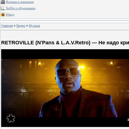
Фильмы и анимация
Хобби и образование
Юмор
Главная
»
Видео
»
Музыка
RETROVILLE (N'Pans & L.A.V.Retro) — Не надо кр
3