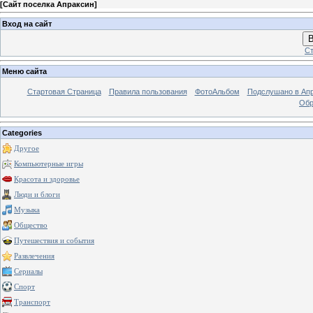
[
Сайт поселка Апраксин
]
Вход на сайт
В
Ст
Меню сайта
Стартовая Страница
Правила пользования
ФотоАльбом
Подслушано в Ап
Обр
Categories
Другое
Компьютерные игры
Красота и здоровье
Люди и блоги
Музыка
Общество
Путешествия и события
Развлечения
Сериалы
Спорт
Транспорт