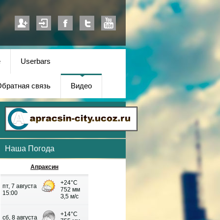
е
Userbars
братная связь
Видео
Наша Погода
Апраксин