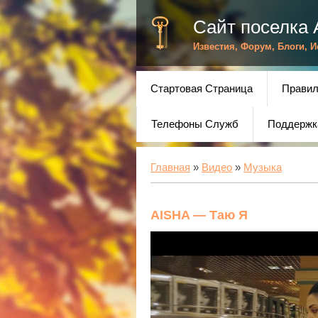
Сайт поселка 
Известия, Форум, Блоги, 
Стартовая Страница
Правил
Телефоны Служб
Поддержк
Главная
»
Видео
»
Музыка
AISHA — Таю Я