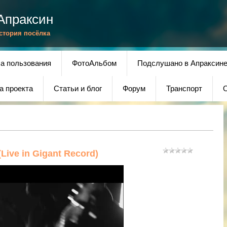
Апраксин
История посёлка
а пользования
ФотоАльбом
Подслушано в Апраксин
а проекта
Статьи и блог
Форум
Транспорт
О
ive in Gigant Record)