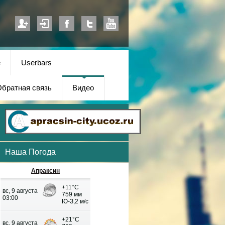
е
Userbars
братная связь
Видео
Наша Погода
Апраксин