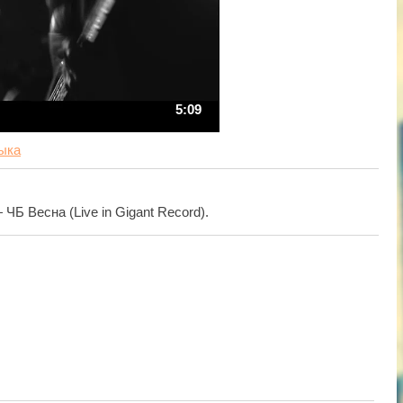
5:09
ыка
Б Весна (Live in Gigant Record).