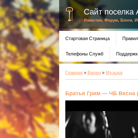
Сайт поселка 
Известия, Форум, Блоги, 
Стартовая Страница
Правил
Телефоны Служб
Поддержк
Главная
»
Видео
»
Музыка
Братья Грим — ЧБ Весна (L