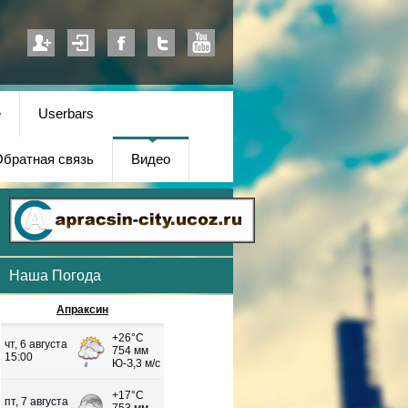
е
Userbars
братная связь
Видео
Наша Погода
Апраксин