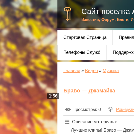
Сайт поселка 
Известия, Форум, Блоги, 
Стартовая Страница
Правил
Телефоны Служб
Поддержк
Главная
»
Видео
»
Музыка
Браво — Джамайка
1:56
Просмотры
: 0
Рок-муз
Описание материала
:
Лучшие клипы! Браво — Джам