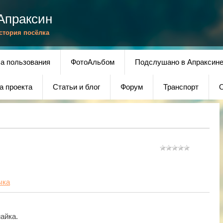
Апраксин
История посёлка
а пользования
ФотоАльбом
Подслушано в Апраксин
а проекта
Статьи и блог
Форум
Транспорт
О
ыка
айка.