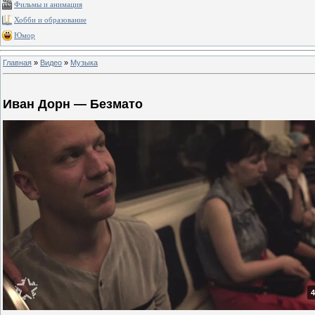
Фильмы и анимация
Хобби и образование
Юмор
Главная
»
Видео
»
Музыка
Иван Дорн — Безмато
4