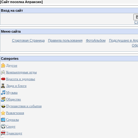
[
Сайт поселка Апраксин
]
Вход на сайт
В
Ст
Меню сайта
Стартовая Страница
Правила пользования
ФотоАльбом
Подслушано в Ап
Обр
Categories
Другое
Компьютерные игры
Красота и здоровье
Люди и блоги
Музыка
Общество
Путешествия и события
Развлечения
Сериалы
Спорт
Транспорт