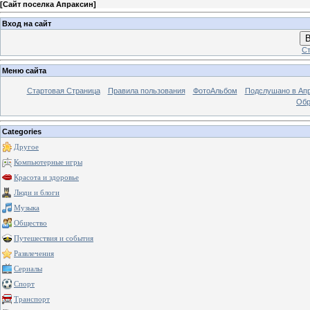
[
Сайт поселка Апраксин
]
Вход на сайт
В
Ст
Меню сайта
Стартовая Страница
Правила пользования
ФотоАльбом
Подслушано в Ап
Обр
Categories
Другое
Компьютерные игры
Красота и здоровье
Люди и блоги
Музыка
Общество
Путешествия и события
Развлечения
Сериалы
Спорт
Транспорт