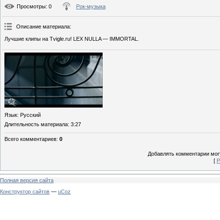
Просмотры
: 0
Рок-музыка
Описание материала
:
Лучшие клипы на Tvigle.ru! LEX NULLA — IMMORTAL.
Язык
: Русский
Длительность материала
: 3:27
Всего комментариев
:
0
Добавлять комментарии могу
[
Р
Полная версия сайта
Конструктор сайтов
—
uCoz