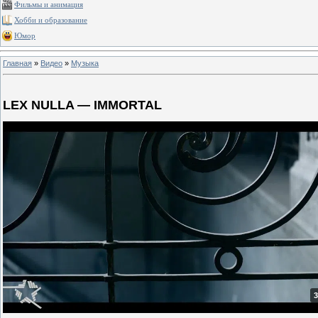
Фильмы и анимация
Хобби и образование
Юмор
Главная
»
Видео
»
Музыка
LEX NULLA — IMMORTAL
3