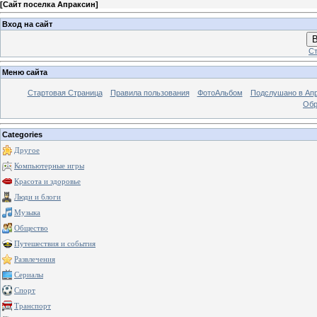
[
Сайт поселка Апраксин
]
Вход на сайт
В
Ст
Меню сайта
Стартовая Страница
Правила пользования
ФотоАльбом
Подслушано в Ап
Обр
Categories
Другое
Компьютерные игры
Красота и здоровье
Люди и блоги
Музыка
Общество
Путешествия и события
Развлечения
Сериалы
Спорт
Транспорт