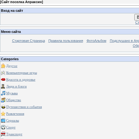
[
Сайт поселка Апраксин
]
Вход на сайт
В
Ст
Меню сайта
Стартовая Страница
Правила пользования
ФотоАльбом
Подслушано в Ап
Обр
Categories
Другое
Компьютерные игры
Красота и здоровье
Люди и блоги
Музыка
Общество
Путешествия и события
Развлечения
Сериалы
Спорт
Транспорт