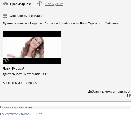
Просмотры
: 0
Поп-музыка
Описание материала
:
Лучшие клипы на Tvigle.ru! Светлана Тарабарова и Клей Угрюмого - Забывай.
Язык
: Русский
Длительность материала
: 3:43
Всего комментариев
:
0
Добавлять комментарии могу
[
Р
Полная версия сайта
Конструктор сайтов
—
uCoz