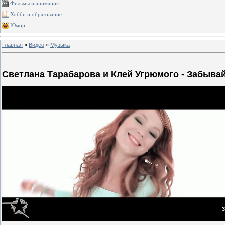
Фильмы и анимация
Хобби и образование
Юмор
Главная
»
Видео
»
Музыка
Светлана Тарабарова и Клей Угрюмого - Забыва
3