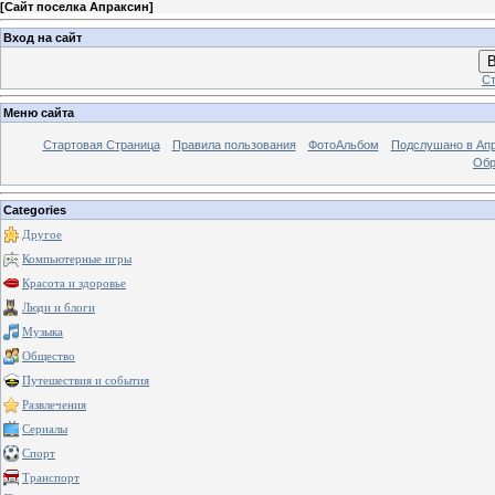
[
Сайт поселка Апраксин
]
Вход на сайт
В
Ст
Меню сайта
Стартовая Страница
Правила пользования
ФотоАльбом
Подслушано в Ап
Обр
Categories
Другое
Компьютерные игры
Красота и здоровье
Люди и блоги
Музыка
Общество
Путешествия и события
Развлечения
Сериалы
Спорт
Транспорт