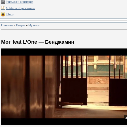
Фильмы и анимация
Хобби и образование
Юмор
Главная
»
Видео
»
Музыка
Мот feat L’One — Бенджамин
3