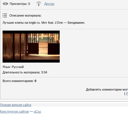
Просмотры
: 0
Другое
Описание материала
:
Лучшие клипы на tvigle.ru. Мот feat. L’One — Бенджамин.
Язык
: Русский
Длительность материала
: 3:04
Всего комментариев
:
0
Добавлять комментарии могу
[
Р
Полная версия сайта
Конструктор сайтов
—
uCoz