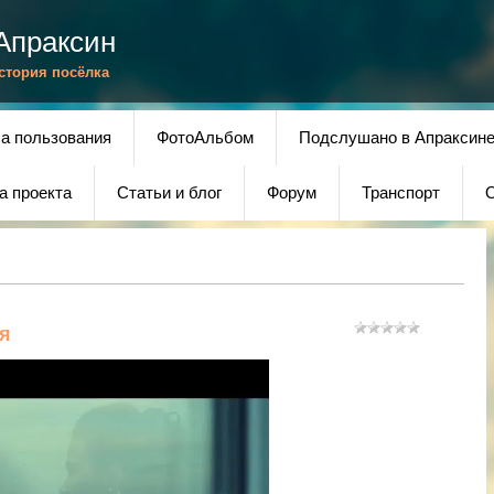
Апраксин
История посёлка
а пользования
ФотоАльбом
Подслушано в Апраксин
а проекта
Статьи и блог
Форум
Транспорт
О
я