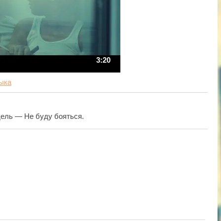
3:20
ыка
идель — Не буду бояться.