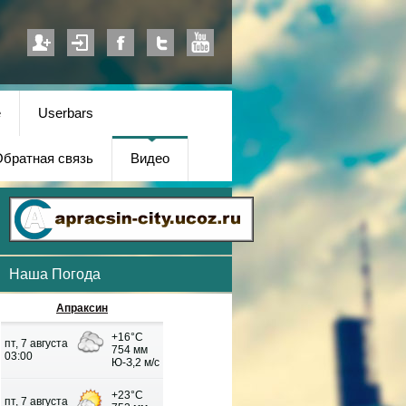
е
Userbars
братная связь
Видео
Наша Погода
Апраксин