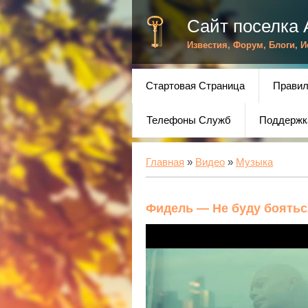
Сайт поселка 
Известия, Форум, Блоги, 
Стартовая Страница
Правил
Телефоны Служб
Поддержк
Главная
»
Видео
»
Музыка
Фидель — Не буду боятьс