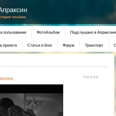
Апраксин
История посёлка
а пользования
ФотоАльбом
Подслушано в Апраксин
а проекта
Статьи и блог
Форум
Транспорт
О
звонка