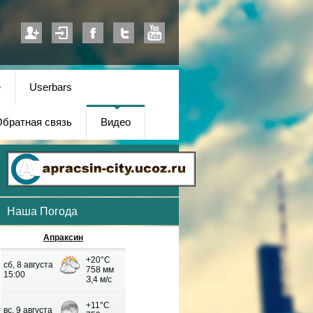
е
Userbars
братная связь
Видео
Наша Погода
Апраксин