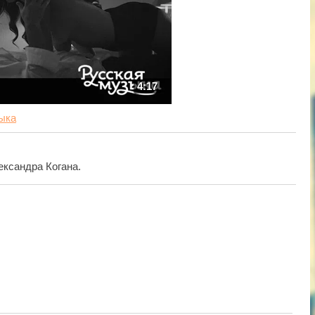
4:17
ыка
ександра Когана.