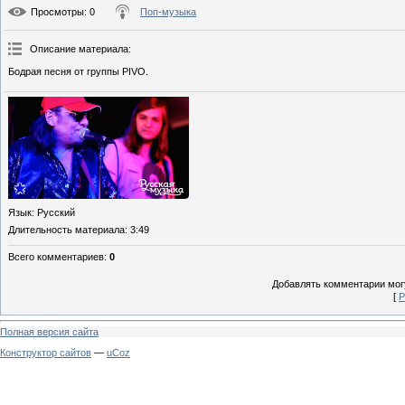
Просмотры
: 0
Поп-музыка
Описание материала
:
Бодрая песня от группы PIVO.
Язык
: Русский
Длительность материала
: 3:49
Всего комментариев
:
0
Добавлять комментарии могу
[
Р
Полная версия сайта
Конструктор сайтов
—
uCoz