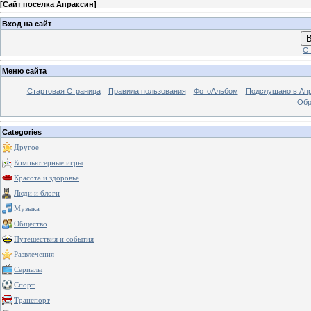
[
Сайт поселка Апраксин
]
Вход на сайт
В
Ст
Меню сайта
Стартовая Страница
Правила пользования
ФотоАльбом
Подслушано в Ап
Обр
Categories
Другое
Компьютерные игры
Красота и здоровье
Люди и блоги
Музыка
Общество
Путешествия и события
Развлечения
Сериалы
Спорт
Транспорт