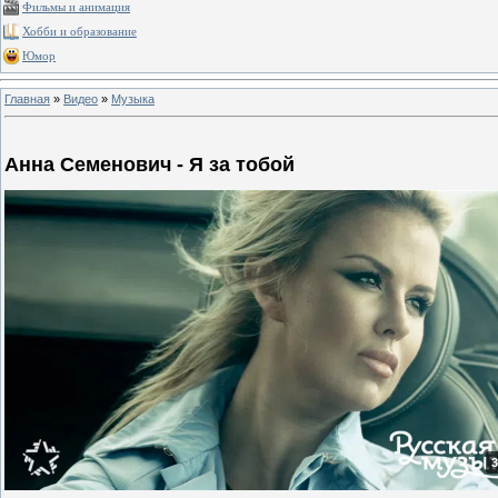
Фильмы и анимация
Хобби и образование
Юмор
Главная
»
Видео
»
Музыка
Анна Семенович - Я за тобой
3