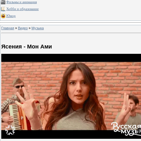
Фильмы и анимация
Хобби и образование
Юмор
Главная
»
Видео
»
Музыка
Ясения - Мон Ами
3