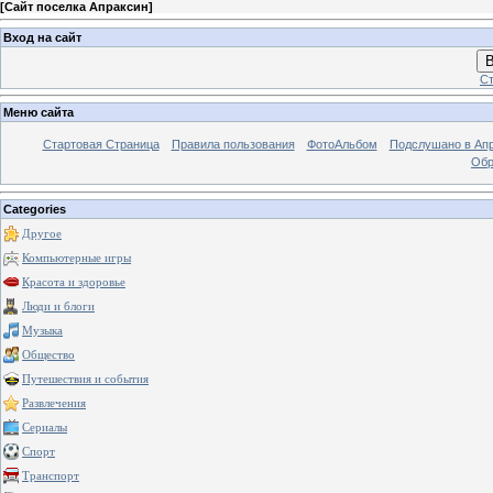
[
Сайт поселка Апраксин
]
Вход на сайт
В
Ст
Меню сайта
Стартовая Страница
Правила пользования
ФотоАльбом
Подслушано в Ап
Обр
Categories
Другое
Компьютерные игры
Красота и здоровье
Люди и блоги
Музыка
Общество
Путешествия и события
Развлечения
Сериалы
Спорт
Транспорт