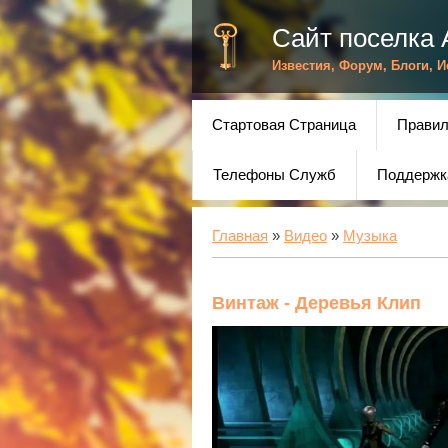
Сайт поселка 
Известия, Форум, Блоги, 
Стартовая Страница
Правил
Телефоны Служб
Поддержк
Главная
»
Видео
»
Музыка
Винтаж - Деревья Клип