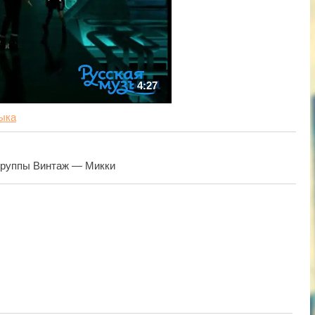
4:27
ыка
группы Винтаж — Микки