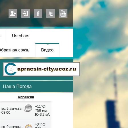
е
Userbars
братная связь
Видео
Наша Погода
Апраксин