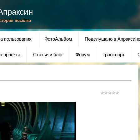
Апраксин
История посёлка
а пользования
ФотоАльбом
Подслушано в Апраксин
а проекта
Статьи и блог
Форум
Транспорт
О