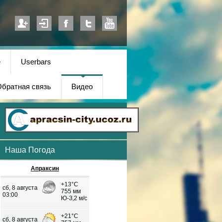
е
Userbars
братная связь
Видео
Наша Погода
Апраксин