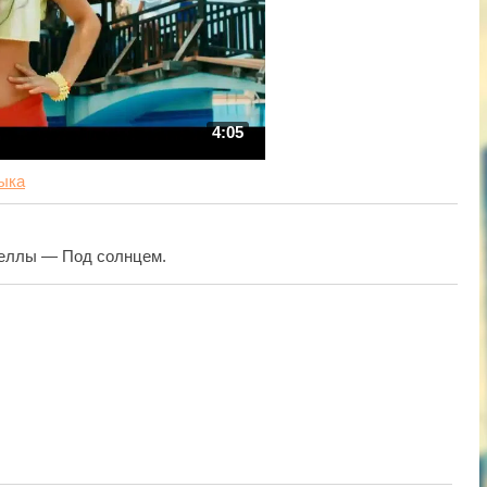
4:05
ыка
беллы — Под солнцем.