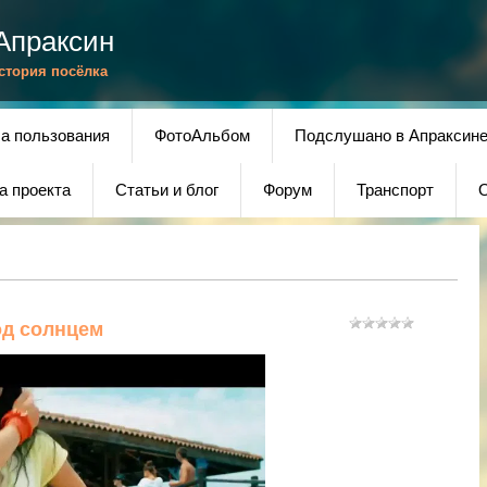
Апраксин
История посёлка
а пользования
ФотоАльбом
Подслушано в Апраксин
а проекта
Статьи и блог
Форум
Транспорт
О
од солнцем