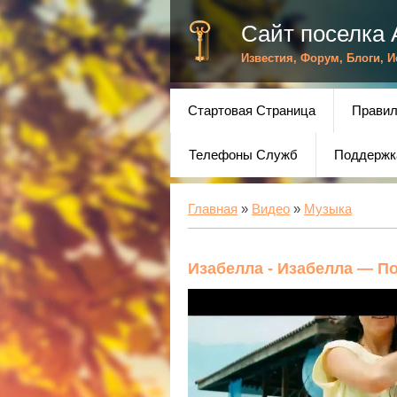
Сайт поселка 
Известия, Форум, Блоги, 
Стартовая Страница
Правил
Телефоны Служб
Поддержк
Главная
»
Видео
»
Музыка
Изабелла - Изабелла — П