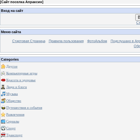
[
Сайт поселка Апраксин
]
Вход на сайт
В
Ст
Меню сайта
Стартовая Страница
Правила пользования
ФотоАльбом
Подслушано в Ап
Обр
Categories
Другое
Компьютерные игры
Красота и здоровье
Люди и блоги
Музыка
Общество
Путешествия и события
Развлечения
Сериалы
Спорт
Транспорт