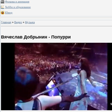
Фильмы и анимация
Хобби и образование
Юмор
Главная
»
Видео
»
Музыка
Вячеслав Добрынин - Попурри
5