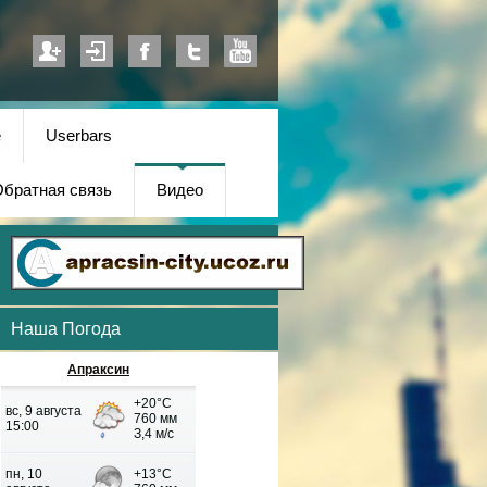
е
Userbars
братная связь
Видео
Наша Погода
Апраксин