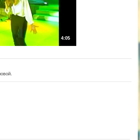
4:05
новой.