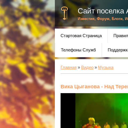
Сайт поселка 
Известия, Форум, Блоги, 
Стартовая Страница
Правил
Телефоны Служб
Поддержк
Главная
»
Видео
»
Музыка
Вика Цыганова - Над Тер