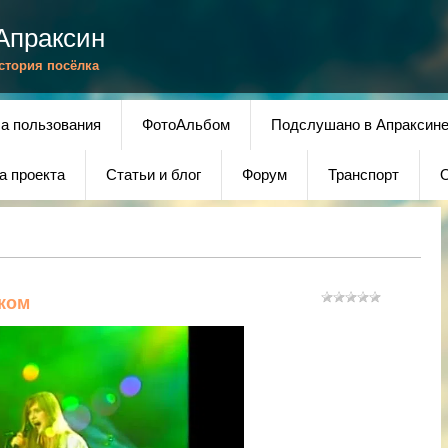
Апраксин
История посёлка
а пользования
ФотоАльбом
Подслушано в Апраксин
а проекта
Статьи и блог
Форум
Транспорт
О
еком