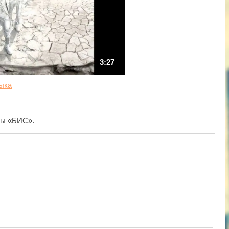
3:27
ыка
пы «БИС».