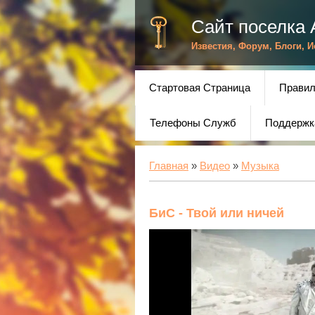
Сайт поселка 
Известия, Форум, Блоги, 
Стартовая Страница
Правил
Телефоны Служб
Поддержк
Главная
»
Видео
»
Музыка
БиС - Твой или ничей