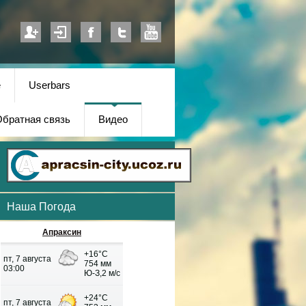
е
Userbars
братная связь
Видео
Наша Погода
Апраксин