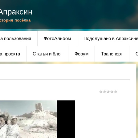
Апраксин
История посёлка
а пользования
ФотоАльбом
Подслушано в Апраксин
а проекта
Статьи и блог
Форум
Транспорт
О