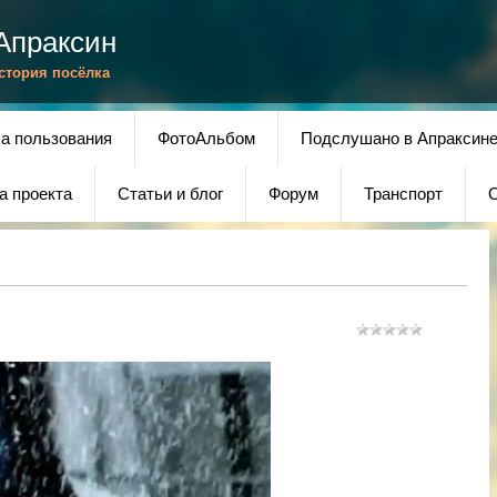
Апраксин
История посёлка
а пользования
ФотоАльбом
Подслушано в Апраксин
а проекта
Статьи и блог
Форум
Транспорт
О