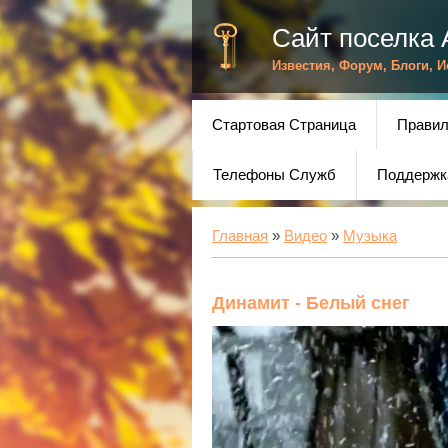
Сайт поселка 
Известия, Форум, Блоги, 
Стартовая Страница
Правил
Телефоны Служб
Поддержк
Главная
»
Видео
»
Музыка
Динамит - Белый снег