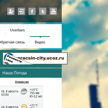
е
Userbars
братная связь
Видео
Наша Погода
Апраксин