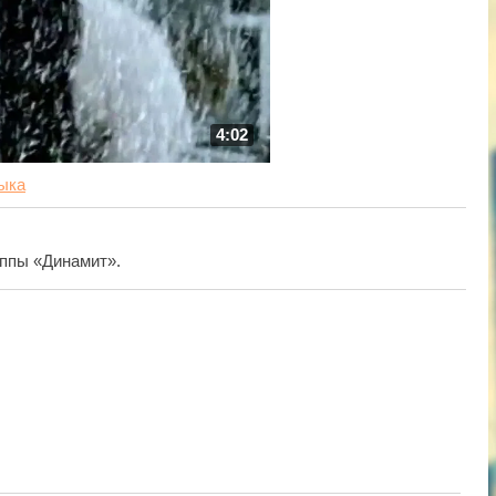
4:02
ыка
уппы «Динамит».