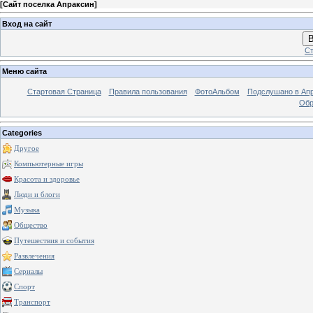
[
Сайт поселка Апраксин
]
Вход на сайт
В
Ст
Меню сайта
Стартовая Страница
Правила пользования
ФотоАльбом
Подслушано в Ап
Обр
Categories
Другое
Компьютерные игры
Красота и здоровье
Люди и блоги
Музыка
Общество
Путешествия и события
Развлечения
Сериалы
Спорт
Транспорт