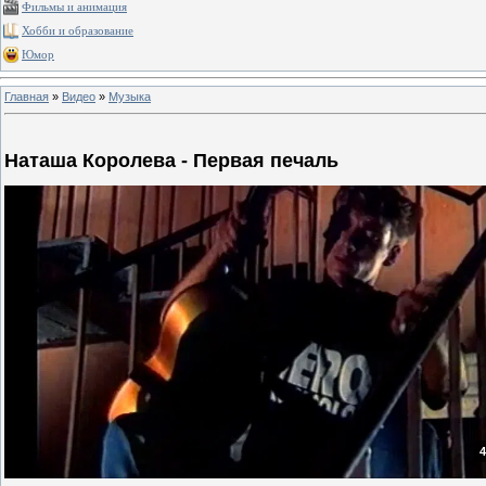
Фильмы и анимация
Хобби и образование
Юмор
Главная
»
Видео
»
Музыка
Наташа Королева - Первая печаль
4