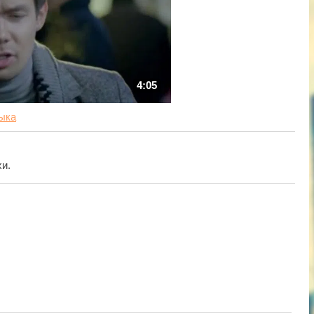
4:05
ыка
и.