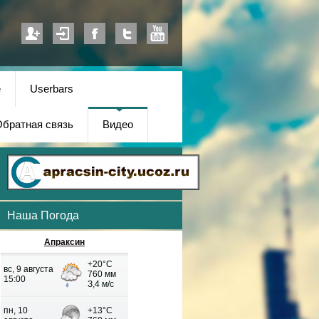
е
Userbars
братная связь
Видео
Наша Погода
Апраксин