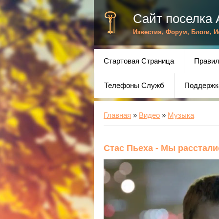
Сайт поселка 
Известия, Форум, Блоги, 
Стартовая Страница
Правил
Телефоны Служб
Поддержк
Главная
»
Видео
»
Музыка
Стас Пьеха - Мы расстали