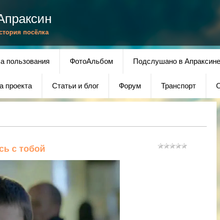
Апраксин
История посёлка
а пользования
ФотоАльбом
Подслушано в Апраксин
а проекта
Статьи и блог
Форум
Транспорт
О
сь с тобой