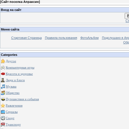
[
Сайт поселка Апраксин
]
Вход на сайт
В
Ст
Меню сайта
Стартовая Страница
Правила пользования
ФотоАльбом
Подслушано в Ап
Обр
Categories
Другое
Компьютерные игры
Красота и здоровье
Люди и блоги
Музыка
Общество
Путешествия и события
Развлечения
Сериалы
Спорт
Транспорт