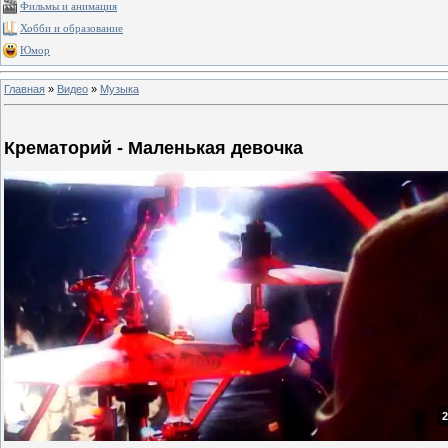
Фильмы и анимация
Хобби и образование
Юмор
Главная
»
Видео
»
Музыка
Крематорий - Маленькая девочка
2