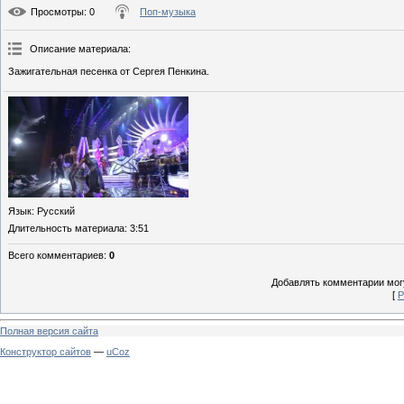
Просмотры
: 0
Поп-музыка
Описание материала
:
Зажигательная песенка от Сергея Пенкина.
Язык
: Русский
Длительность материала
: 3:51
Всего комментариев
:
0
Добавлять комментарии могу
[
Р
Полная версия сайта
Конструктор сайтов
—
uCoz