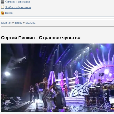
Фильмы и анимация
Хобби и образование
Юмор
Главная
»
Видео
»
Музыка
Сергей Пенкин - Странное чувство
3