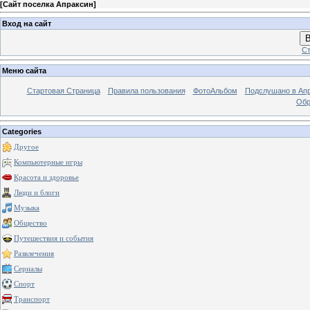
[
Сайт поселка Апраксин
]
Вход на сайт
В
Ст
Меню сайта
Стартовая Страница
Правила пользования
ФотоАльбом
Подслушано в Ап
Обр
Categories
Другое
Компьютерные игры
Красота и здоровье
Люди и блоги
Музыка
Общество
Путешествия и события
Развлечения
Сериалы
Спорт
Транспорт