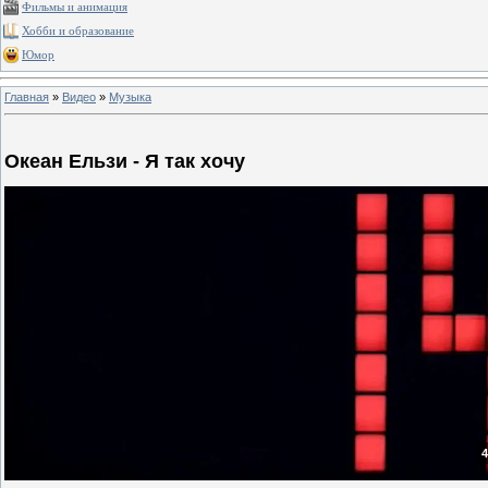
Фильмы и анимация
Хобби и образование
Юмор
Главная
»
Видео
»
Музыка
Океан Ельзи - Я так хочу
4