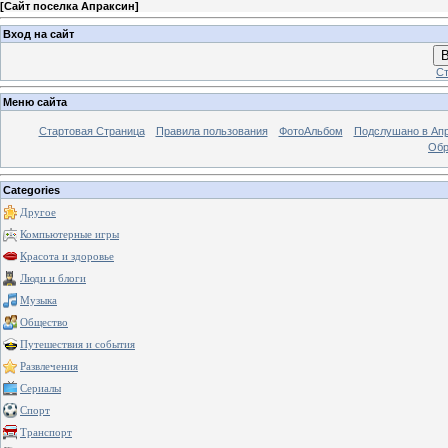
[
Сайт поселка Апраксин
]
Вход на сайт
В
Ст
Меню сайта
Стартовая Страница
Правила пользования
ФотоАльбом
Подслушано в Ап
Обр
Categories
Другое
Компьютерные игры
Красота и здоровье
Люди и блоги
Музыка
Общество
Путешествия и события
Развлечения
Сериалы
Спорт
Транспорт