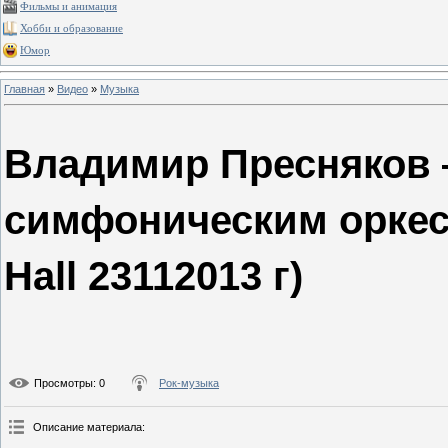
Фильмы и анимация
Хобби и образование
Юмор
Главная
»
Видео
»
Музыка
Владимир Пресняков —
симфоническим оркест
Hall 23112013 г)
Просмотры
: 0
Рок-музыка
Описание материала
: