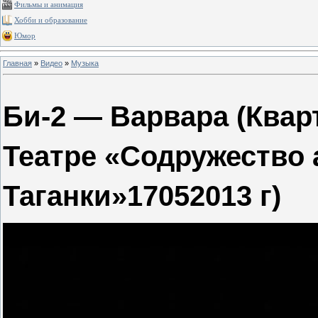
Фильмы и анимация
Хобби и образование
Юмор
Главная
»
Видео
»
Музыка
Би-2 — Варвара (Кварт
Театре «Содружество 
Таганки»17052013 г)