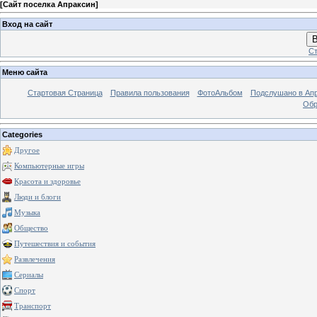
[
Сайт поселка Апраксин
]
Вход на сайт
В
Ст
Меню сайта
Стартовая Страница
Правила пользования
ФотоАльбом
Подслушано в Ап
Обр
Categories
Другое
Компьютерные игры
Красота и здоровье
Люди и блоги
Музыка
Общество
Путешествия и события
Развлечения
Сериалы
Спорт
Транспорт