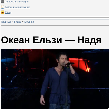
Фильмы и анимация
Хобби и образование
Юмор
Главная
»
Видео
»
Музыка
Океан Ельзи — Надя
4