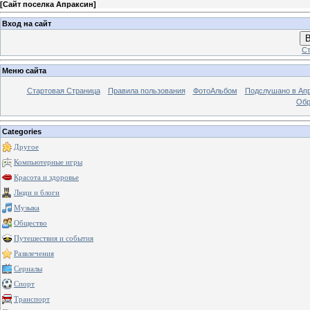
[
Сайт поселка Апраксин
]
Вход на сайт
В
Ст
Меню сайта
Стартовая Страница
Правила пользования
ФотоАльбом
Подслушано в Ап
Обр
Categories
Другое
Компьютерные игры
Красота и здоровье
Люди и блоги
Музыка
Общество
Путешествия и события
Развлечения
Сериалы
Спорт
Транспорт