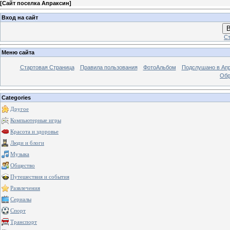
[
Сайт поселка Апраксин
]
Вход на сайт
В
Ст
Меню сайта
Стартовая Страница
Правила пользования
ФотоАльбом
Подслушано в Ап
Обр
Categories
Другое
Компьютерные игры
Красота и здоровье
Люди и блоги
Музыка
Общество
Путешествия и события
Развлечения
Сериалы
Спорт
Транспорт