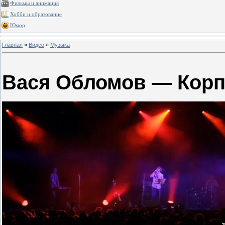
Фильмы и анимация
Хобби и образование
Юмор
Главная
»
Видео
»
Музыка
Вася Обломов — Корп
3