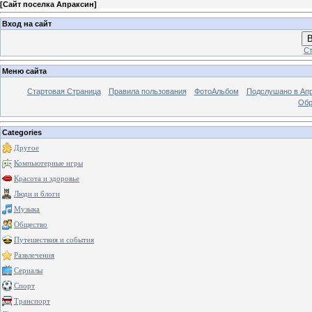
[
Сайт поселка Апраксин
]
Вход на сайт
В
Ст
Меню сайта
Стартовая Страница
Правила пользования
ФотоАльбом
Подслушано в Ап
Обр
Categories
Другое
Компьютерные игры
Красота и здоровье
Люди и блоги
Музыка
Общество
Путешествия и события
Развлечения
Сериалы
Спорт
Транспорт