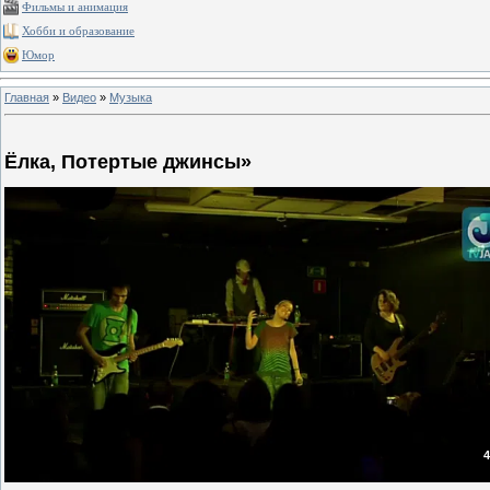
Фильмы и анимация
Хобби и образование
Юмор
Главная
»
Видео
»
Музыка
Ёлка, Потертые джинсы»
4