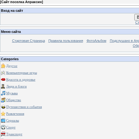
[
Сайт поселка Апраксин
]
Вход на сайт
В
Ст
Меню сайта
Стартовая Страница
Правила пользования
ФотоАльбом
Подслушано в Ап
Обр
Categories
Другое
Компьютерные игры
Красота и здоровье
Люди и блоги
Музыка
Общество
Путешествия и события
Развлечения
Сериалы
Спорт
Транспорт