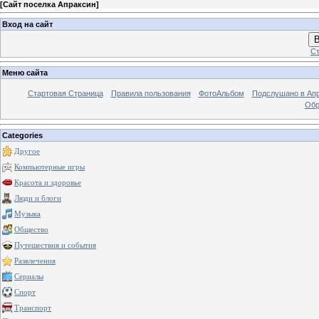
[
Сайт поселка Апраксин
]
Вход на сайт
В
Ст
Меню сайта
Стартовая Страница
Правила пользования
ФотоАльбом
Подслушано в Ап
Обр
Categories
Другое
Компьютерные игры
Красота и здоровье
Люди и блоги
Музыка
Общество
Путешествия и события
Развлечения
Сериалы
Спорт
Транспорт