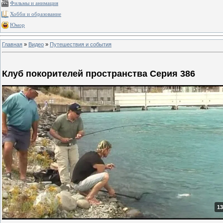
Фильмы и анимация
Хобби и образование
Юмор
Главная
»
Видео
»
Путешествия и события
Клуб покорителей пространства Серия 386
13