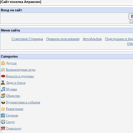
[
Сайт поселка Апраксин
]
Вход на сайт
В
Ст
Меню сайта
Стартовая Страница
Правила пользования
ФотоАльбом
Подслушано в Ап
Обр
Categories
Другое
Компьютерные игры
Красота и здоровье
Люди и блоги
Музыка
Общество
Путешествия и события
Развлечения
Сериалы
Спорт
Транспорт