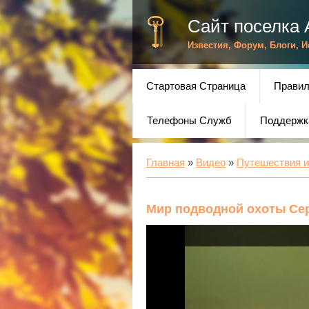
Сайт поселка 
Известия, Форум, Блоги, 
Стартовая Страница
Правил
Телефоны Служб
Поддержк
Главная
»
Видео
»
Путешествия и
Мир подводной охоты Се