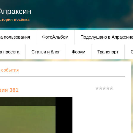
Апраксин
История посёлка
а пользования
ФотоАльбом
Подслушано в Апраксин
а проекта
Статьи и блог
Форум
Транспорт
О
 события
рия 381