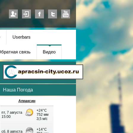
е
Userbars
братная связь
Видео
Наша Погода
Апраксин